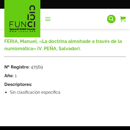
Saltar
al
contenido
FERIA, Manuel, «La doctrina almohade a través de la
numismática» (V. PEÑA, Salvador).
Nº Registro:
47569
Año:
1
Descriptores:
Sin clasificación específica