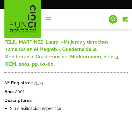
Saltar
al
contenido
FELIÚ MARTÍNEZ, Laura, «Mujeres y derechos
humanos en el Magreb», Quaderns de la
Mediterrània. Cuadernos del Mediterráneo, n.º 2-3,
ICEM, 2001, pp. 63-80.
Nº Registro:
47554
Año:
2001
Descriptores:
Sin clasificación específica