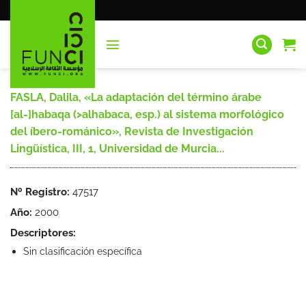
Saltar
al
contenido
FASLA, Dalila, «La adaptación del término árabe
[al-]habaqa (>alhabaca, esp.) al sistema morfológico
del íbero-románico», Revista de Investigación
Lingüística, III, 1, Universidad de Murcia...
Nº Registro:
47517
Año:
2000
Descriptores:
Sin clasificación específica