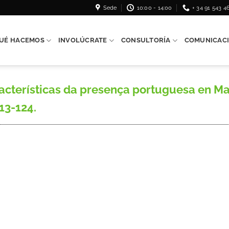
Sede
10:00 - 14:00
+ 34 91 543 4
UÉ HACEMOS
INVOLÚCRATE
CONSULTORÍA
COMUNICAC
acterísticas da presença portuguesa en M
113-124.