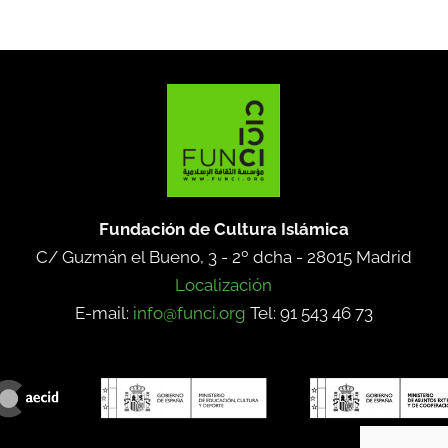
Fundación de Cultura Islámica
C/ Guzmán el Bueno, 3 - 2º dcha -
28015 Madrid
Localización
E-mail:
info@funci.org
Tel: 91 543 46 73