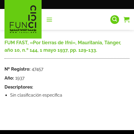
Saltar
al
contenido
FUM FAST, «Por tierras de Ifni», Mauritania, Tánger,
año 10, n.º 144, 1 mayo 1937, pp. 129-133.
Nº Registro:
47457
Año:
1937
Descriptores:
Sin clasificación específica