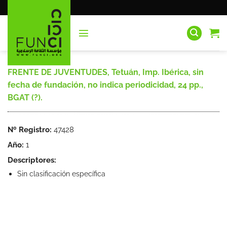
Saltar
al
contenido
FRENTE DE JUVENTUDES, Tetuán, Imp. Ibérica, sin
fecha de fundación, no indica periodicidad, 24 pp.,
BGAT (?).
Nº Registro:
47428
Año:
1
Descriptores:
Sin clasificación específica