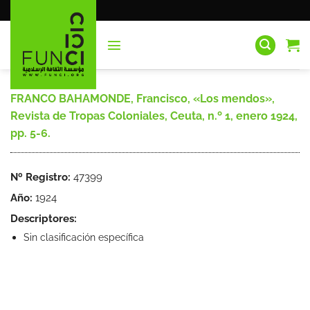
Saltar
al
contenido
FRANCO BAHAMONDE, Francisco, «Los mendos»,
Revista de Tropas Coloniales, Ceuta, n.º 1, enero 1924,
pp. 5-6.
Nº Registro:
47399
Año:
1924
Descriptores:
Sin clasificación específica