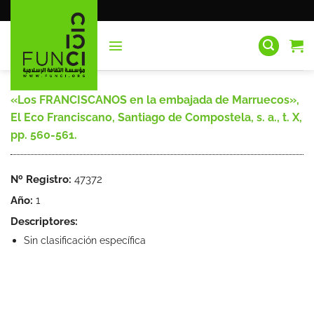
Saltar
al
contenido
«Los FRANCISCANOS en la embajada de Marruecos»,
El Eco Franciscano, Santiago de Compostela, s. a., t. X,
pp. 560-561.
Nº Registro:
47372
Año:
1
Descriptores:
Sin clasificación específica