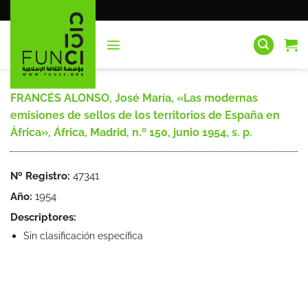
Saltar
al
contenido
FRANCÉS ALONSO, José María, «Las modernas
emisiones de sellos de los territorios de España en
África», África, Madrid, n.º 150, junio 1954, s. p.
Nº Registro:
47341
Año:
1954
Descriptores:
Sin clasificación específica