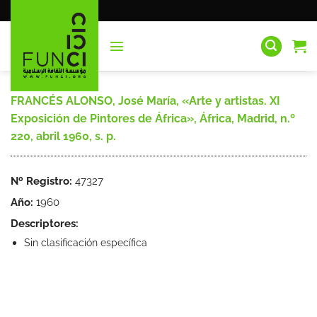
Saltar
al
contenido
FRANCÉS ALONSO, José María, «Arte y artistas. XI
Exposición de Pintores de África», África, Madrid, n.º
220, abril 1960, s. p.
Nº Registro:
47327
Año:
1960
Descriptores:
Sin clasificación específica