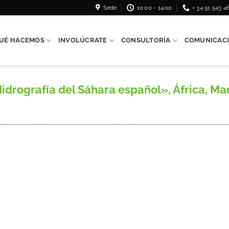
Sede
10:00 - 14:00
+ 34 91 543 4
UÉ HACEMOS
INVOLÚCRATE
CONSULTORÍA
COMUNICAC
ografía del Sáhara español», África, Madrid