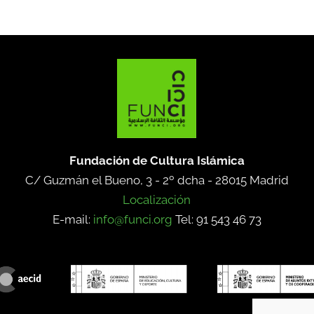
Fundación de Cultura Islámica
C/ Guzmán el Bueno, 3 - 2º dcha -
28015 Madrid
Localización
E-mail:
info@funci.org
Tel: 91 543 46 73