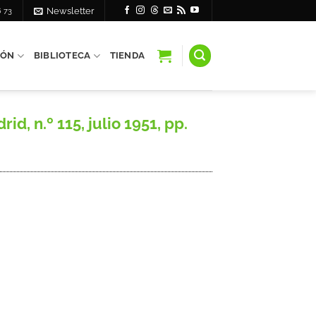
6 73
Newsletter
IÓN
BIBLIOTECA
TIENDA
, n.º 115, julio 1951, pp.