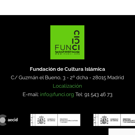
Fundación de Cultura Islámica
C/ Guzmán el Bueno, 3 - 2º dcha -
28015 Madrid
Localización
E-mail:
info@funci.org
Tel: 91 543 46 73