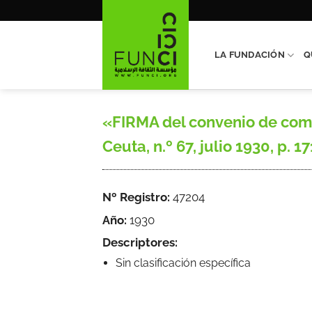
Saltar
al
contenido
LA FUNDACIÓN
Q
«FIRMA del convenio de comu
Ceuta, n.º 67, julio 1930, p. 17
Nº Registro:
47204
Año:
1930
Descriptores:
Sin clasificación específica