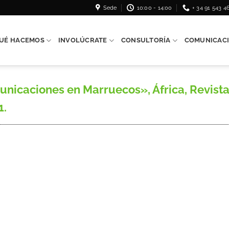
Sede
10:00 - 14:00
+ 34 91 543 4
UÉ HACEMOS
INVOLÚCRATE
CONSULTORÍA
COMUNICAC
nicaciones en Marruecos», África, Revista
1.