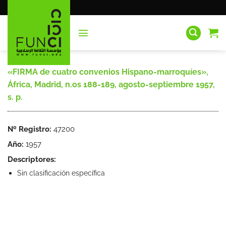
Saltar
al
contenido
«FIRMA de cuatro convenios Hispano-marroquíes»,
África, Madrid, n.os 188-189, agosto-septiembre 1957,
s. p.
Nº Registro:
47200
Año:
1957
Descriptores:
Sin clasificación específica