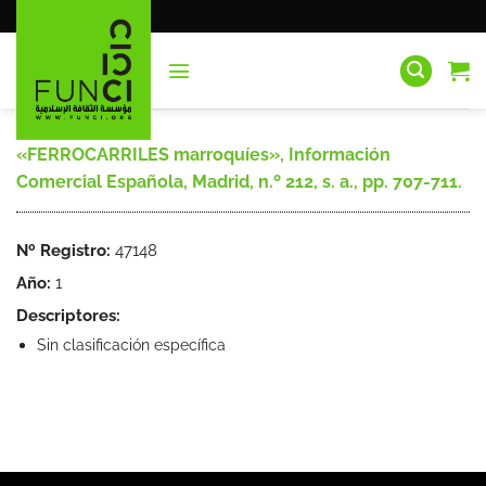
Saltar
al
contenido
«FERROCARRILES marroquíes», Información
Comercial Española, Madrid, n.º 212, s. a., pp. 707-711.
Nº Registro:
47148
Año:
1
Descriptores:
Sin clasificación específica