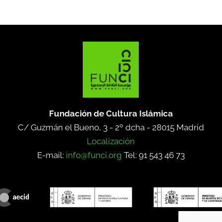
Fundación de Cultura Islámica
C/ Guzmán el Bueno, 3 - 2º dcha -
28015 Madrid
Localización
E-mail:
info@funci.org
Tel: 91 543 46 73