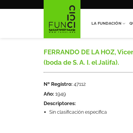
Saltar
al
contenido
LA FUNDACIÓN
Q
FERRANDO DE LA HOZ, Vicente
(boda de S. A. I. el Jalifa).
Nº Registro:
47112
Año:
1949
Descriptores:
Sin clasificación específica