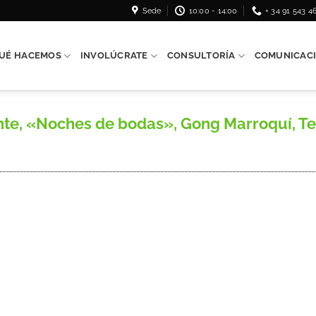
Sede
10:00 - 14:00
+ 34 91 543 4
UÉ HACEMOS
INVOLÚCRATE
CONSULTORÍA
COMUNICAC
, «Noches de bodas», Gong Marroquí, Tetuán