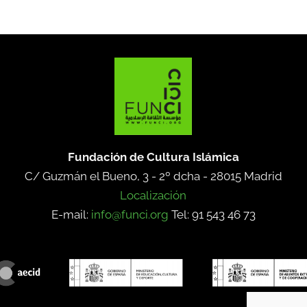
Fundación de Cultura Islámica
C/ Guzmán el Bueno, 3 - 2º dcha -
28015 Madrid
Localización
E-mail:
info@funci.org
Tel: 91 543 46 73