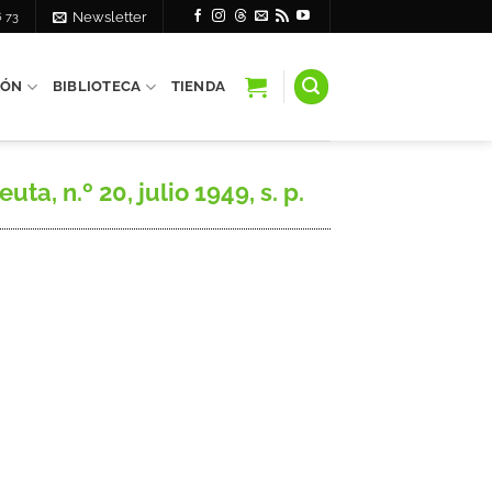
6 73
Newsletter
IÓN
BIBLIOTECA
TIENDA
, n.º 20, julio 1949, s. p.