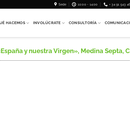
Sede
10:00 - 14:00
+ 34 91 543 4
UÉ HACEMOS
INVOLÚCRATE
CONSULTORÍA
COMUNICAC
paña y nuestra Virgen», Medina Septa, Ceuta