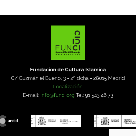
Fundación de Cultura Islámica
C/ Guzmán el Bueno, 3 - 2º dcha -
28015 Madrid
Localización
E-mail:
info@funci.org
Tel: 91 543 46 73