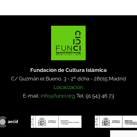
Fundación de Cultura Islámica
C/ Guzmán el Bueno, 3 - 2º dcha -
28015 Madrid
Localización
E-mail:
info@funci.org
Tel: 91 543 46 73