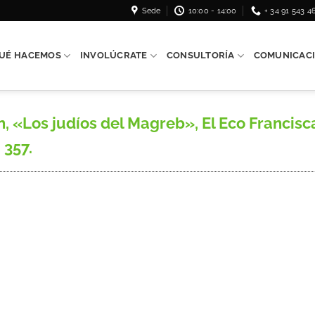
Sede
10:00 - 14:00
+ 34 91 543 4
UÉ HACEMOS
INVOLÚCRATE
CONSULTORÍA
COMUNICAC
Los judíos del Magreb», El Eco Francisca
 357.