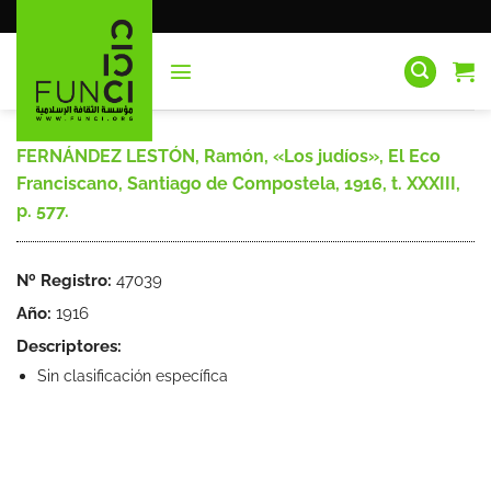
Saltar
al
contenido
FERNÁNDEZ LESTÓN, Ramón, «Los judíos», El Eco
Franciscano, Santiago de Compostela, 1916, t. XXXIII,
p. 577.
Nº Registro:
47039
Año:
1916
Descriptores:
Sin clasificación específica