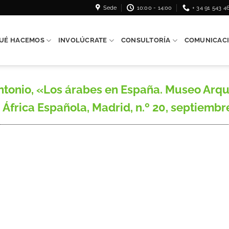
Sede
10:00 - 14:00
+ 34 91 543 4
UÉ HACEMOS
INVOLÚCRATE
CONSULTORÍA
COMUNICAC
nio, «Los árabes en España. Museo Arque
rica Española, Madrid, n.º 20, septiembre