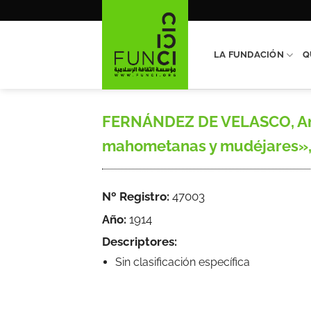
Saltar
al
contenido
LA FUNDACIÓN
Q
FERNÁNDEZ DE VELASCO, Anto
mahometanas y mudéjares», Áf
Nº Registro:
47003
Año:
1914
Descriptores:
Sin clasificación específica