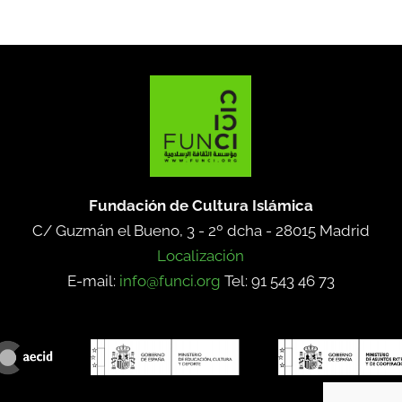
Fundación de Cultura Islámica
C/ Guzmán el Bueno, 3 - 2º dcha -
28015 Madrid
Localización
E-mail:
info@funci.org
Tel: 91 543 46 73