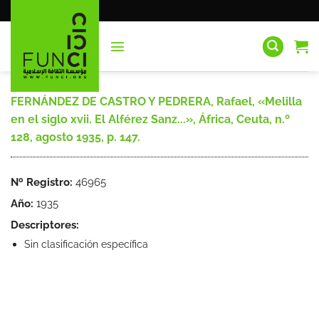
Saltar
al
contenido
FERNÁNDEZ DE CASTRO Y PEDRERA, Rafael, «Melilla
en el siglo xvii. El Alférez Sanz...», África, Ceuta, n.º
128, agosto 1935, p. 147.
Nº Registro:
46965
Año:
1935
Descriptores:
Sin clasificación específica