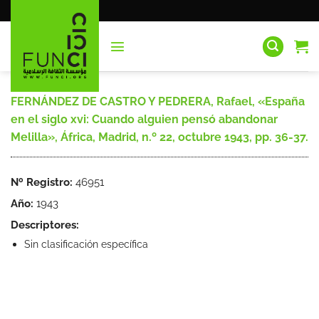
Saltar
al
contenido
FERNÁNDEZ DE CASTRO Y PEDRERA, Rafael, «España
en el siglo xvi: Cuando alguien pensó abandonar
Melilla», África, Madrid, n.º 22, octubre 1943, pp. 36-37.
Nº Registro:
46951
Año:
1943
Descriptores:
Sin clasificación específica