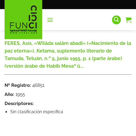
Saltar
al
contenido
FERES, Asís, «Wilâda salâm abadî» («Nacimiento de la
paz eterna»), Ketama, suplemento literario de
Tamuda, Tetuán, n.º 5, junio 1955, p. 1 (parte árabe)
(versión árabe de Habîb Mesaº û...
Nº Registro:
46851
Año:
1955
Descriptores:
Sin clasificación específica