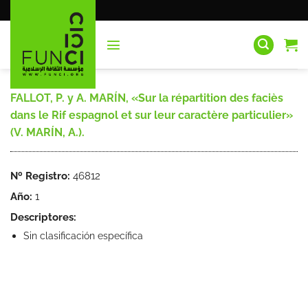
Saltar
al
contenido
FALLOT, P. y A. MARÍN, «Sur la répartition des faciès
dans le Rif espagnol et sur leur caractère particulier»
(V. MARÍN, A.).
Nº Registro:
46812
Año:
1
Descriptores:
Sin clasificación específica