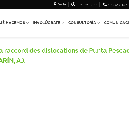
Sede
10:00 - 14:00
+ 34 91 543 4
UÉ HACEMOS
INVOLÚCRATE
CONSULTORÍA
COMUNICAC
la raccord des dislocations de Punta Pescad
RÍN, A.).