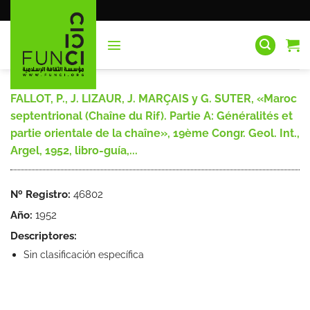
Saltar
al
contenido
FALLOT, P., J. LIZAUR, J. MARÇAIS y G. SUTER, «Maroc
septentrional (Chaîne du Rif). Partie A: Généralités et
partie orientale de la chaîne», 19ème Congr. Geol. Int.,
Argel, 1952, libro-guía,...
Nº Registro:
46802
Año:
1952
Descriptores:
Sin clasificación específica