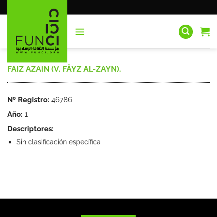
Saltar
al
contenido
FAIZ AZAIN (V. FÂYZ AL-ZAYN).
Nº Registro:
46786
Año:
1
Descriptores:
Sin clasificación específica