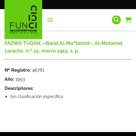
Saltar
al
contenido
FADWÀ TÛQÂN, «Barîd Al-Muºtamid», Al-Motamid,
Larache, n.º 25, marzo 1953, s. p.
Nº Registro:
46781
Año:
1953
Descriptores:
Sin clasificación específica