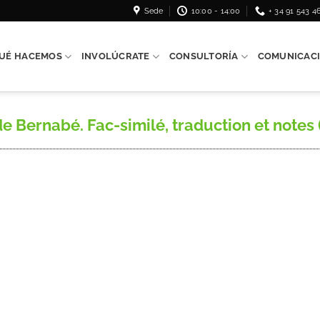
Sede
10:00 - 14:00
+ 34 91 543 4
UÉ HACEMOS
INVOLÚCRATE
CONSULTORÍA
COMUNICAC
Bernabé. Fac-similé, traduction et notes (v