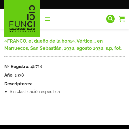
Saltar
al
contenido
«FRANCO, el dueño de la hora», Vértice... en
Marruecos, San Sebastián, 1938, agosto 1938, s.p, fot.
Nº Registro:
46718
Año:
1938
Descriptores:
Sin clasificación específica