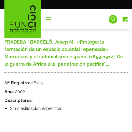
Saltar
al
contenido
FRADERA I BARCELÓ, Josep M., «Prólogo: la
formación de un espacio colonial repensada»,
Marruecos y el colonialismo español (1859-1912). De
la guerra de África a la ‘penetración pacífica’,...
Nº Registro:
46707
Año:
2002
Descriptores:
Sin clasificación específica