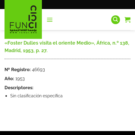
Saltar
al
contenido
«Foster Dulles visita el oriente Medio», África, n.º 138,
Madrid, 1953, p. 27.
Nº Registro:
46693
Año:
1953
Descriptores:
Sin clasificación específica