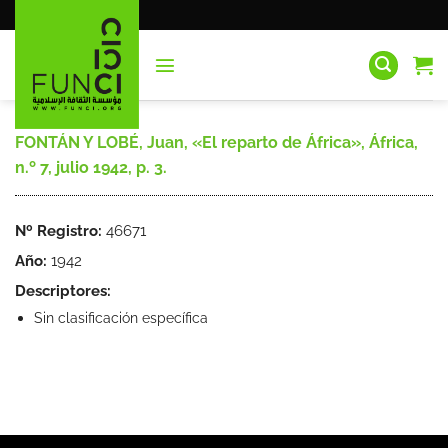
Saltar
al
contenido
FONTÁN Y LOBÉ, Juan, «El reparto de África», África,
n.º 7, julio 1942, p. 3.
Nº Registro:
46671
Año:
1942
Descriptores:
Sin clasificación específica