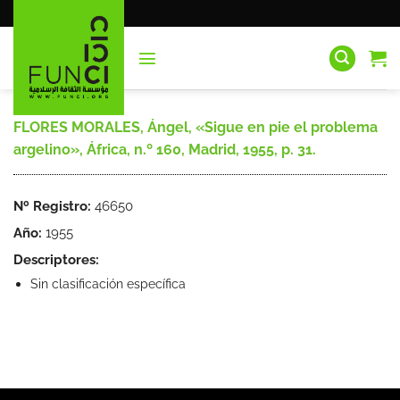
Saltar
al
contenido
FLORES MORALES, Ángel, «Sigue en pie el problema
argelino», África, n.º 160, Madrid, 1955, p. 31.
Nº Registro:
46650
Año:
1955
Descriptores:
Sin clasificación específica