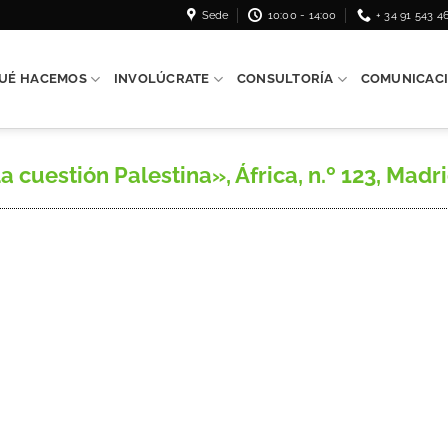
Sede
10:00 - 14:00
+ 34 91 543 4
UÉ HACEMOS
INVOLÚCRATE
CONSULTORÍA
COMUNICAC
uestión Palestina», África, n.º 123, Madrid,