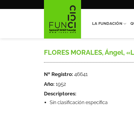
Saltar
al
contenido
LA FUNDACIÓN
Q
FLORES MORALES, Ángel, «La c
Nº Registro:
46641
Año:
1952
Descriptores:
Sin clasificación específica