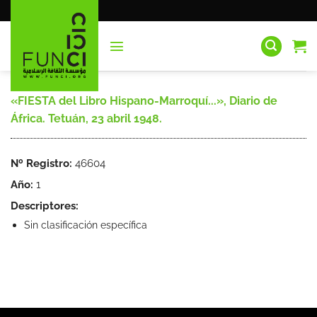
Saltar
al
contenido
«FIESTA del Libro Hispano-Marroquí...», Diario de
África. Tetuán, 23 abril 1948.
Nº Registro:
46604
Año:
1
Descriptores:
Sin clasificación específica