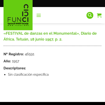
Saltar
al
contenido
«FESTIVAL de danzas en el Monumental», Diario de
África. Tetuán, 18 junio 1957, p. 2.
Nº Registro:
46591
Año:
1957
Descriptores:
Sin clasificación específica