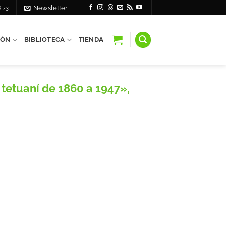
6 73
Newsletter
IÓN
BIBLIOTECA
TIENDA
etuaní de 1860 a 1947»,