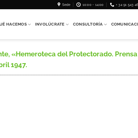
Sede
10:00 - 14:00
+ 34 91 543 4
UÉ HACEMOS
INVOLÚCRATE
CONSULTORÍA
COMUNICAC
e, «Hemeroteca del Protectorado. Prensa t
bril 1947.