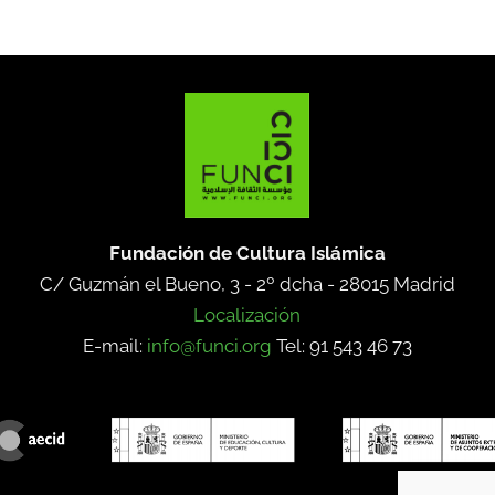
Fundación de Cultura Islámica
C/ Guzmán el Bueno, 3 - 2º dcha -
28015 Madrid
Localización
E-mail:
info@funci.org
Tel: 91 543 46 73