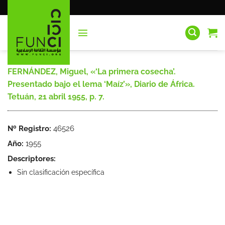
Saltar
al
contenido
FERNÁNDEZ, Miguel, «‘La primera cosecha’.
Presentado bajo el lema ‘Maíz’», Diario de África.
Tetuán, 21 abril 1955, p. 7.
Nº Registro:
46526
Año:
1955
Descriptores:
Sin clasificación específica