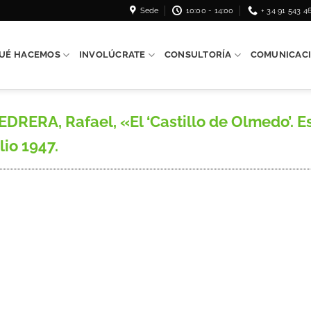
Sede
10:00 - 14:00
+ 34 91 543 4
UÉ HACEMOS
INVOLÚCRATE
CONSULTORÍA
COMUNICAC
RA, Rafael, «El ‘Castillo de Olmedo’. Es
lio 1947.