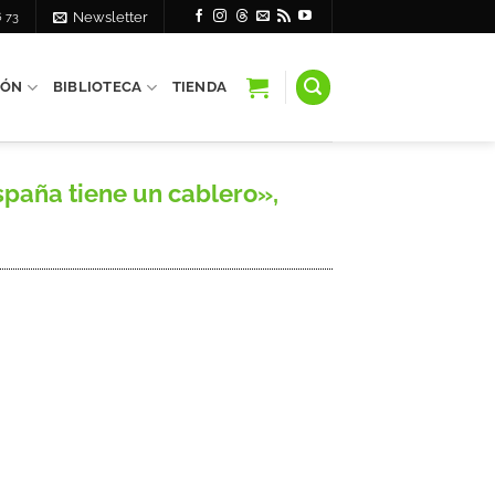
6 73
Newsletter
IÓN
BIBLIOTECA
TIENDA
paña tiene un cablero»,