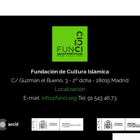
Fundación de Cultura Islámica
C/ Guzmán el Bueno, 3 - 2º dcha -
28015 Madrid
Localización
E-mail:
info@funci.org
Tel: 91 543 46 73