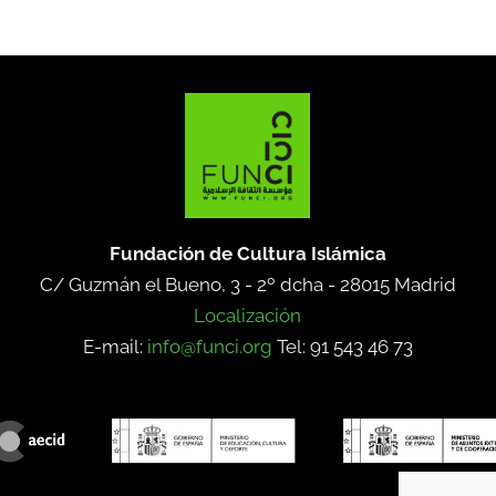
Fundación de Cultura Islámica
C/ Guzmán el Bueno, 3 - 2º dcha -
28015 Madrid
Localización
E-mail:
info@funci.org
Tel: 91 543 46 73