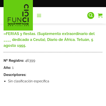
Saltar
al
contenido
«FERIAS y fiestas. (Suplemento extraordinario del
____ dedicado a Ceuta), Diario de África. Tetuán, 5
agosto 1955.
Nº Registro:
46399
Año:
1
Descriptores:
Sin clasificación específica