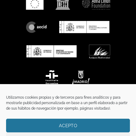
Utilizamos cookies propias y de terceros para fines analíticos y para
mostrarle publicidad personalizada en base a un perfil elaborado a partir
de sus hábitos de navegación (por ejemplo, páginas visitadas).
ACEPTO
INICIO
COMUNICACIÓN
CONTACTO
AVISO LEGAL
POLÍTICA DE PRIVACIDAD
POLÍTICA DE COOKIES