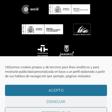
Utilizamos cookies propias y de terceros para fines analíticos y para
mostrarle publicidad personalizada en base a un perfil elaborado a partir
de sus hábitos de navegación (por ejemplo, páginas visitadas).
ACEPTO
INICIO
COMUNICACIÓN
CONTACTO
AVISO LEGAL
POLÍTICA DE PRIVACIDAD
POLÍTICA DE COOKIES
TÉRMINOS Y CONDICIONES
DENEGAR
Copyright 2026 ©
Funci
FUNCI es titular de los derechos de propiedad
intelectual e industrial de este sitio web, y es también titular o tiene la