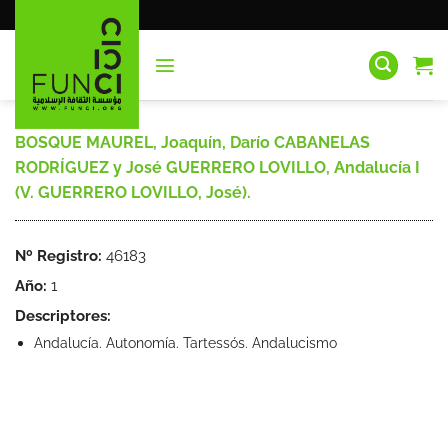
Saltar
al
contenido
BOSQUE MAUREL, Joaquín, Darío CABANELAS
RODRÍGUEZ y José GUERRERO LOVILLO, Andalucía I
(V. GUERRERO LOVILLO, José).
Nº Registro:
46183
Año:
1
Descriptores:
Andalucía. Autonomía. Tartessós. Andalucismo