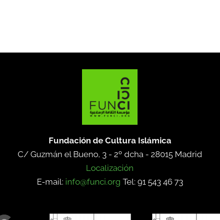
Fundación de Cultura Islámica
C/ Guzmán el Bueno, 3 - 2º dcha -
28015 Madrid
Localización
E-mail:
info@funci.org
Tel: 91 543 46 73