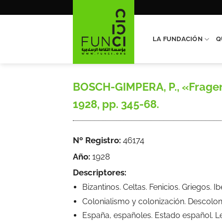
Saltar
al
contenido
LA FUNDACIÓN
Q
BOSCH-GIMPERA, P., «Fragen d
1928, pp. 345-68.
Nº Registro:
46174
Año:
1928
Descriptores:
Bizantinos. Celtas. Fenicios. Griegos.
Colonialismo y colonización. Descolon
España, españoles. Estado español. 