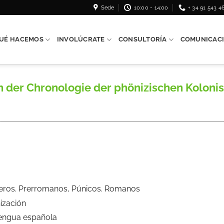
Sede
10:00 - 14:00
+ 34 91 543 4
UÉ HACEMOS
INVOLÚCRATE
CONSULTORÍA
COMUNICAC
er Chronologie der phönizischen Kolonisati
 Iberos. Prerromanos, Púnicos. Romanos
ización
Lengua española