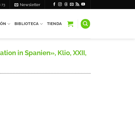
6 73
Newsletter
IÓN
BIBLIOTECA
TIENDA
on in Spanien», Klio, XXII,