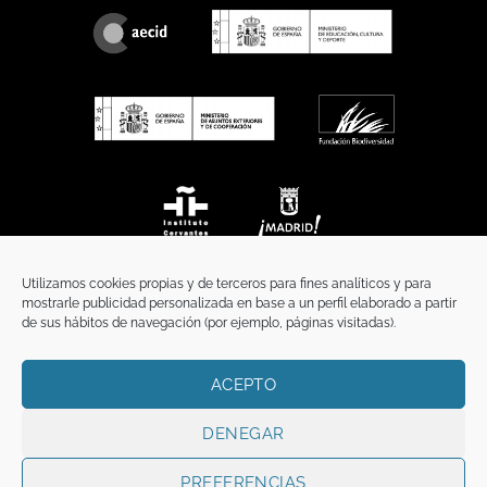
Utilizamos cookies propias y de terceros para fines analíticos y para
mostrarle publicidad personalizada en base a un perfil elaborado a partir
de sus hábitos de navegación (por ejemplo, páginas visitadas).
ACEPTO
INICIO
COMUNICACIÓN
CONTACTO
AVISO LEGAL
POLÍTICA DE PRIVACIDAD
POLÍTICA DE COOKIES
TÉRMINOS Y CONDICIONES
DENEGAR
Copyright 2026 ©
Funci
FUNCI es titular de los derechos de propiedad
intelectual e industrial de este sitio web, y es también titular o tiene la
PREFERENCIAS