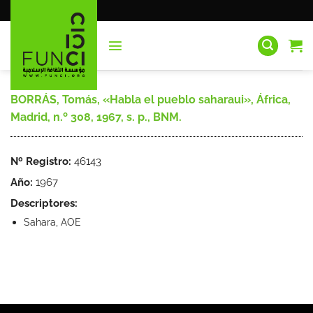
Saltar
al
contenido
BORRÁS, Tomás, «Habla el pueblo saharaui», África,
Madrid, n.º 308, 1967, s. p., BNM.
Nº Registro:
46143
Año:
1967
Descriptores:
Sahara, AOE