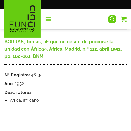
Saltar
al
contenido
BORRÁS, Tomás, «E que no cesen de procurar la
unidad con África», África, Madrid, n.º 112, abril 1952,
pp. 160-161, BNM.
Nº Registro:
46132
Año:
1952
Descriptores:
África, africano